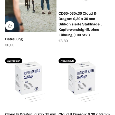
CD50-030x30 Cloud &
Dragon: 0,30 x 30 mm
Silikonisierte Stahlnadel,
Kupferwendelgriff, ohne
Führung (100 Stk.)
Betreuung
Angebot
€3,80
Angebot
€0,00
Ausverkauft
Ausverkauft
Cloud & Dragon: 0,20 x 15 mm
Cloud & Dragon: 0,30 x 50 mm