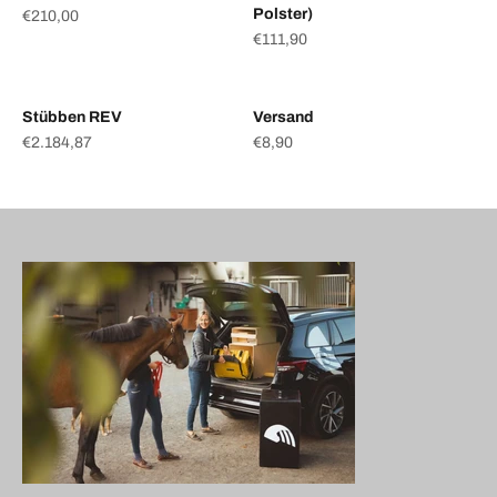
Polster)
Angebot
€210,00
Angebot
€111,90
Stübben REV
Versand
Angebot
Angebot
€2.184,87
€8,90