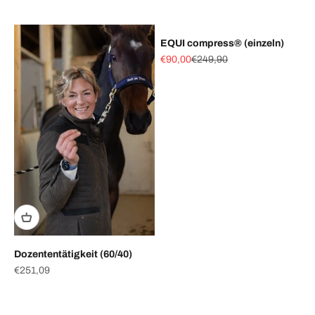
EQUI compress® (einzeln)
Angebot
Regulärer Preis
€90,00
€249,90
Dozententätigkeit (60/40)
Angebot
€251,09