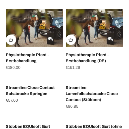
Physiotherapie Pferd -
Physiotherapie Pferd -
Erstbehandlung
Erstbehandlung (DE)
Angebot
Angebot
€180,00
€151,26
Streamline Close Contact
Streamline
Schabracke Springen
Lammfellschabracke Close
Contact (Stübben)
Angebot
€57,60
Angebot
€96,85
Stübben EQUIsoft Gurt
Stübben EQUIsoft Gurt (ohne