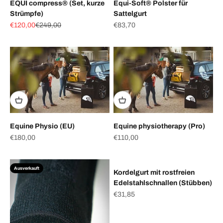
EQUI compress® (Set, kurze
Equi-Soft® Polster für
Strümpfe)
Sattelgurt
Angebot
Regulärer Preis
Angebot
€120,00
€249,00
€83,70
Equine Physio (EU)
Equine physiotherapy (Pro)
Angebot
Angebot
€180,00
€110,00
Ausverkauft
Kordelgurt mit rostfreien
Edelstahlschnallen (Stübben)
Angebot
€31,85