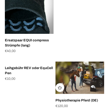
Ersatzpaar EQUI compress
Strümpfe (lang)
Angebot
€40,00
Leihgebühr REV oder EquCell
Pen
Angebot
€10,00
Physiotherapie Pferd (DE)
Angebot
€120,00